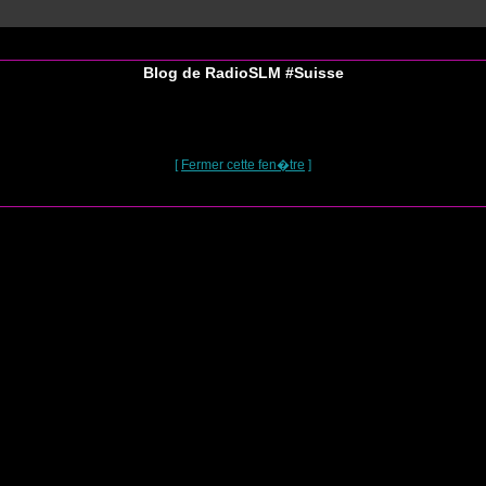
Blog de RadioSLM
#Suisse
[
Fermer cette fen�tre
]